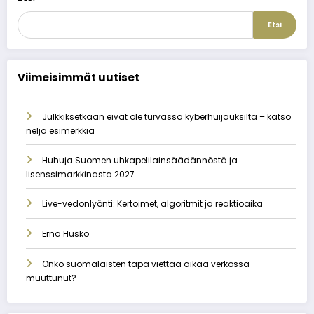
Etsi
Viimeisimmät uutiset
Julkkiksetkaan eivät ole turvassa kyberhuijauksilta – katso
neljä esimerkkiä
Huhuja Suomen uhkapelilainsäädännöstä ja
lisenssimarkkinasta 2027
Live-vedonlyönti: Kertoimet, algoritmit ja reaktioaika
Erna Husko
Onko suomalaisten tapa viettää aikaa verkossa
muuttunut?